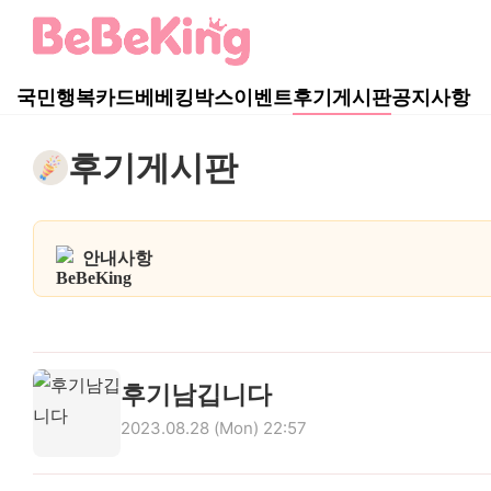
국민행복카드
베베킹박스
이벤트
후기게시판
공지사항
후기게시판
안내사항
베베킹박스 후기이벤트 안내
후기남깁니다
2023.08.28 (Mon) 22:57