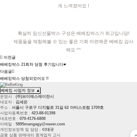
게 느껴졌어요 !
확실히 임신선물박스 구성은 베베킹박스가 최고입니당!
제품들을 체험해볼 수 있는 좋은 기회 마련해준 베베킹 감사
해요 ^^
이전글
베베킹박스 21회차 당첨 후기입니다♥
다음글
베베킹박스 당첨되었어요 !!
베베킹 사업자 정보
▲
운영사 :
(주)브이에스에이전시
대표자 :
김세은
주소 :
서울시 구로구 디지털로 31길 62 아티스포럼 1709호
사업자등록번호 :
423-88-01398
대표번호 :
070-4176-6808
이메일 :
5895mangagy@naver.com
개인정보정책 및 담당 :
이대규
금융 상품 판매대리 중계업자 고시