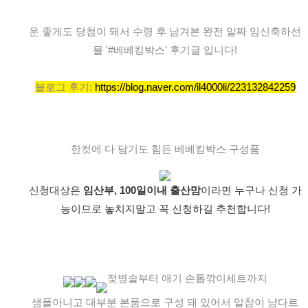
운 좋게도 당첨이 돼서 수령 후 남겨본 완전 알짜 임신축하선
물 '#베베킹박스' 후기글 입니다!
블로그 후기:
https://blog.naver.com/il4000li/223132842259
한컷에 다 담기도 힘든 베베킹박스 구성품
신청대상은
임산부, 100일이내 출산맘
이라면 누구나 신청 가
능이므로 놓치지말고 꼭 신청하길 추천합니다!
젖병솔부터 애기 손톱깎이세트까지
샘플아니고 대부분 본품으로 구성 돼 있어서 알참이 남다르