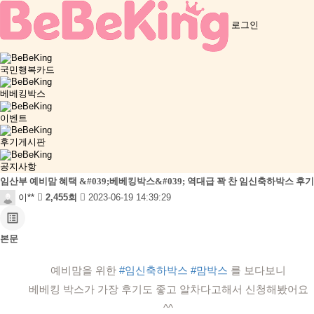
로그인
국민행복카드
베베킹박스
이벤트
후기게시판
공지사항
임산부 예비맘 혜택 &#039;베베킹박스&#039; 역대급 꽉 찬 임신축하박스 후기
이**
2,455회
2023-06-19 14:39:29
list_alt
본문
예비맘을 위한
#임신축하박스
#맘박스
를 보다보니
베베킹 박스가 가장 후기도 좋고 알차다고해서 신청해봤어요
^^