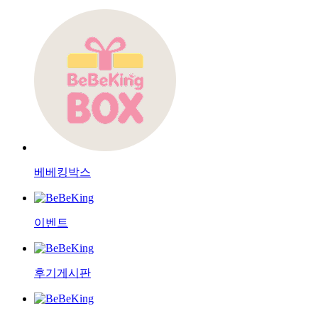
베베킹박스
이벤트
후기게시판