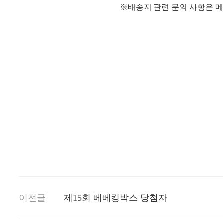
※배송지 관련 문의 사항은 
이전글
제15회 베베킹박스 당첨자