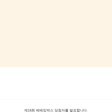
제16회 베베킹박스 당첨자를 발표합니다.