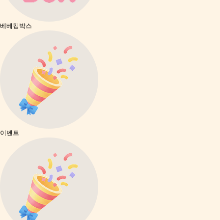
베베킹박스
이벤트