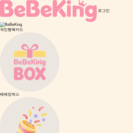
로그인
국민행복카드
베베킹박스