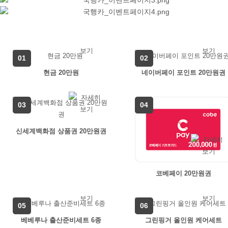
01
02
현금 20만원
네이버페이 포인트 20만원권
03
04
신세계백화점 상품권 20만원권
코베페이 20만원권
05
06
베베루나 출산준비세트 6종
그린핑거 올인원 케어세트