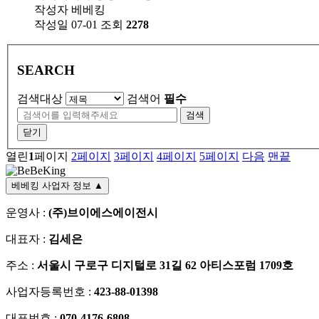
작성자
베베킹
작성일
07-01
조회
2278
SEARCH
검색대상
검색어
필수
검색
닫기
열린
1
페이지
2
페이지
3
페이지
4
페이지
5
페이지
다음
맨끝
베베킹 사업자 정보
▲
운영사 :
(주)브이에스에이전시
대표자 :
김세은
주소 :
서울시 구로구 디지털로 31길 62 아티스포럼 1709호
사업자등록번호 :
423-88-01398
대표번호 :
070-4176-6808