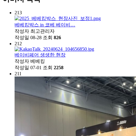
213
베베킹박스 in 코베 베이비…
작성자
최고관리자
작성일
08-28
조회
826
212
베이비페어 생생한 현장
작성자
베베킹
작성일
07-01
조회
2258
211