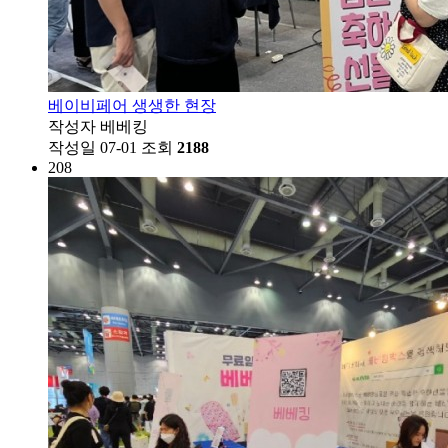
베이비페어 생생한 현장
작성자
베베킹
작성일
07-01
조회
2188
208