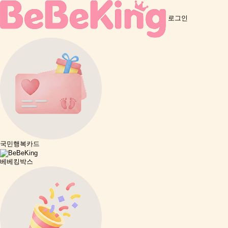
로그인
국민행복카드
베베킹박스